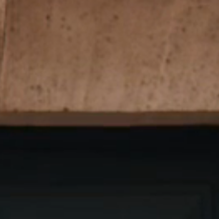
ez le
ment
lité de Bastille et
 en avant-première.