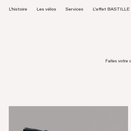
Passer
L'histoire
Les vélos
Services
L'effet BASTILLE
au
contenu
Faites votre 