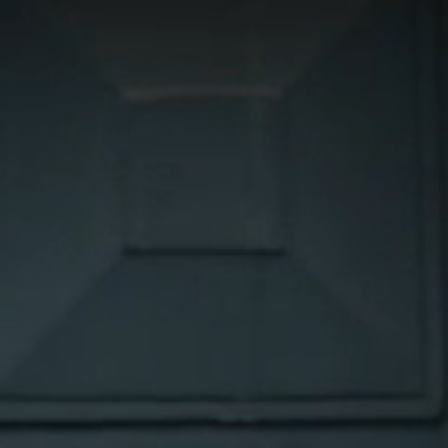
e
voir des communications
nner, cliquez sur le lien de