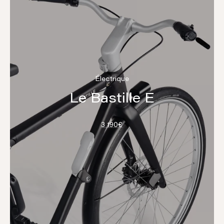
Électrique
Le Bastille E
3 190€