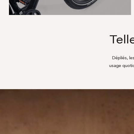
Tell
Dépliés, le
usage quotidi