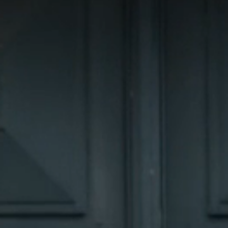
Email
S'inscrir
En vous abonnant, vous acceptez de rece
marketing de notre part. Pour vous désabo
désinscription en bas de nos courriels.