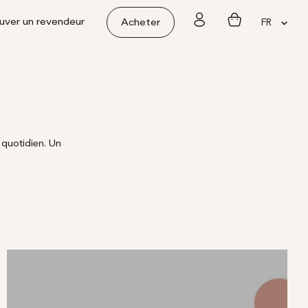
Langue
uver un revendeur
FR
Acheter
 quotidien. Un