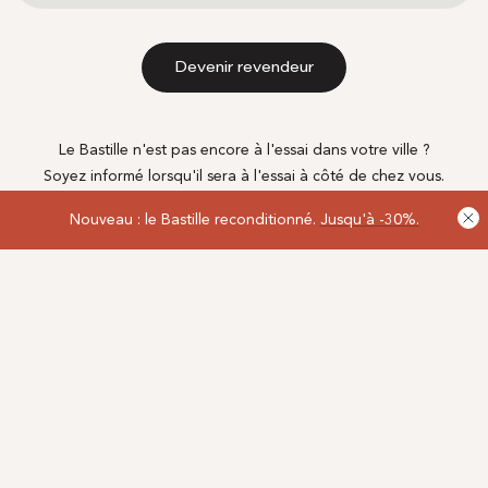
Devenir revendeur
Le Bastille n'est pas encore à l'essai dans votre ville ?
Soyez informé lorsqu'il sera à l'essai à côté de chez vous.
Nouveau : le Bastille reconditionné.
Jusqu'à -30%.
Être informé
Rejoignez le mouvement.
Pour suivre toute l’actualité de BASTILLE et découvrir nos
nouveautés en avant-première.